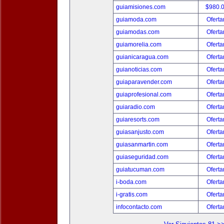
guiamisiones.com
$980.
guiamoda.com
Oferta
guiamodas.com
Oferta
guiamorelia.com
Oferta
guianicaragua.com
Oferta
guianoticias.com
Oferta
guiaparavender.com
Oferta
guiaprofesional.com
Oferta
guiaradio.com
Oferta
guiaresorts.com
Oferta
guiasanjusto.com
Oferta
guiasanmartin.com
Oferta
guiaseguridad.com
Oferta
guiatucuman.com
Oferta
i-boda.com
Oferta
i-gratis.com
Oferta
infocontacto.com
Oferta