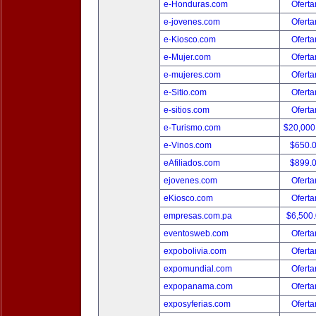
e-Honduras.com
Oferta
e-jovenes.com
Oferta
e-Kiosco.com
Oferta
e-Mujer.com
Oferta
e-mujeres.com
Oferta
e-Sitio.com
Oferta
e-sitios.com
Oferta
e-Turismo.com
$20,000
e-Vinos.com
$650.
eAfiliados.com
$899.
ejovenes.com
Oferta
eKiosco.com
Oferta
empresas.com.pa
$6,500
eventosweb.com
Oferta
expobolivia.com
Oferta
expomundial.com
Oferta
expopanama.com
Oferta
exposyferias.com
Oferta