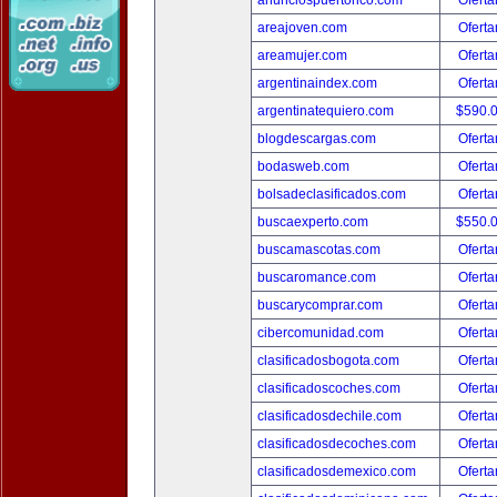
anunciospuertorico.com
Oferta
areajoven.com
Oferta
areamujer.com
Oferta
argentinaindex.com
Oferta
argentinatequiero.com
$590.
blogdescargas.com
Oferta
bodasweb.com
Oferta
bolsadeclasificados.com
Oferta
buscaexperto.com
$550.
buscamascotas.com
Oferta
buscaromance.com
Oferta
buscarycomprar.com
Oferta
cibercomunidad.com
Oferta
clasificadosbogota.com
Oferta
clasificadoscoches.com
Oferta
clasificadosdechile.com
Oferta
clasificadosdecoches.com
Oferta
clasificadosdemexico.com
Oferta