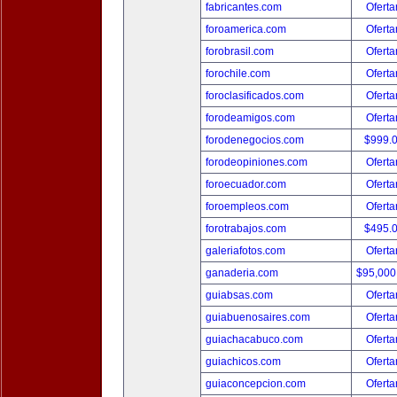
fabricantes.com
Oferta
foroamerica.com
Oferta
forobrasil.com
Oferta
forochile.com
Oferta
foroclasificados.com
Oferta
forodeamigos.com
Oferta
forodenegocios.com
$999.
forodeopiniones.com
Oferta
foroecuador.com
Oferta
foroempleos.com
Oferta
forotrabajos.com
$495.
galeriafotos.com
Oferta
ganaderia.com
$95,000
guiabsas.com
Oferta
guiabuenosaires.com
Oferta
guiachacabuco.com
Oferta
guiachicos.com
Oferta
guiaconcepcion.com
Oferta