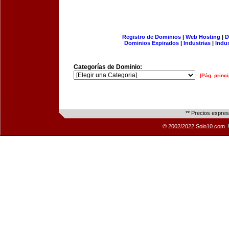
Registro de Dominios
|
Web Hosting
|
D
Dominios Expirados
|
Industrias
|
Indu
Categorías de Dominio:
[Pág. princi
** Precios expre
© 2002/2022 Solo10.com