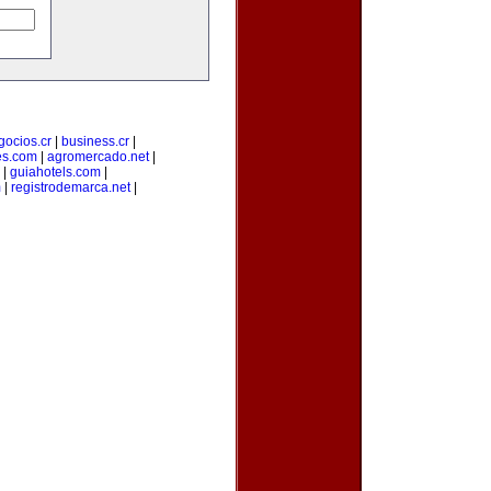
gocios.cr
|
business.cr
|
es.com
|
agromercado.net
|
|
guiahotels.com
|
m
|
registrodemarca.net
|