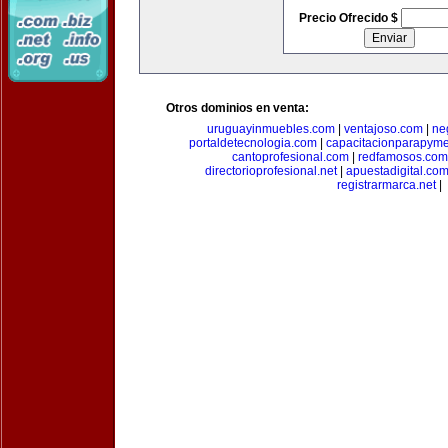
Precio Ofrecido $
Otros dominios en venta:
uruguayinmuebles.com
|
ventajoso.com
|
ne
portaldetecnologia.com
|
capacitacionparapym
cantoprofesional.com
|
redfamosos.com
directorioprofesional.net
|
apuestadigital.co
registrarmarca.net
|