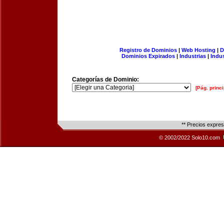
Registro de Dominios
|
Web Hosting
|
D
Dominios Expirados
|
Industrias
|
Indu
Categorías de Dominio:
[Pág. princi
** Precios expre
© 2002/2022 Solo10.com