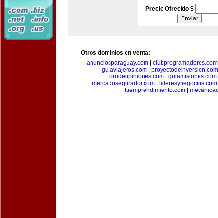
Precio Ofrecido $
Otros dominios en venta:
anunciosparaguay.com
|
clubprogramadores.com
guiaviajeros.com
|
proyectodeinversion.com
forodeopiniones.com
|
guiamisiones.com
mercadosegurador.com
|
lideresynegocios.com
tuemprendimiento.com
|
mecanica