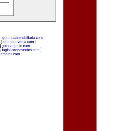
|
gerenciainmobiliaria.com
|
|
bienesenventa.com
|
|
guiasanjusto.com
|
|
logisticaeneventos.com
|
demotos.com
|