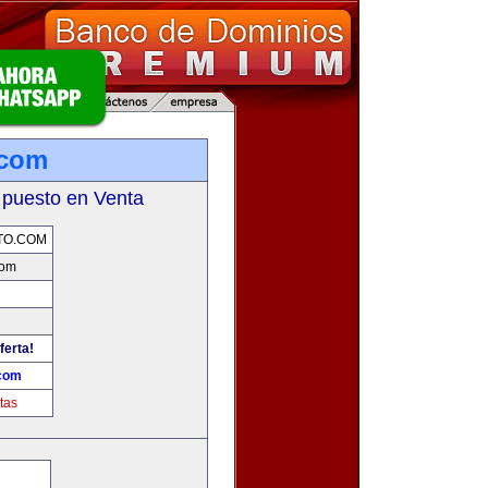
.com
 puesto en Venta
TO.COM
com
ferta!
.com
tas