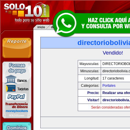
directorioboliv
Vendido!
Mayusculas:
DIRECTORIOBOL
Minusculas:
directoriobolivia
Longitud:
17 caracteres
Categorias:
Portales
Precio:
Realizar una ofer
Visitar!
directoriobolivi
Serán consideradas ofer