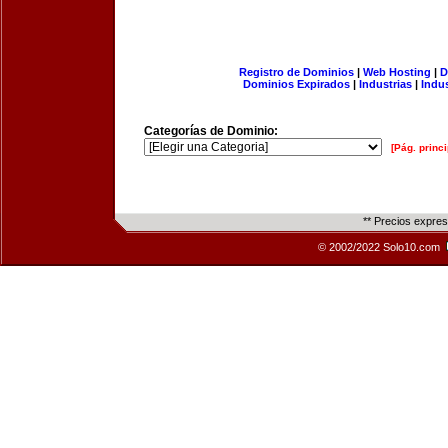
Registro de Dominios
|
Web Hosting
|
D
Dominios Expirados
|
Industrias
|
Indu
Categorías de Dominio:
[Pág. princi
** Precios expre
© 2002/2022 Solo10.com