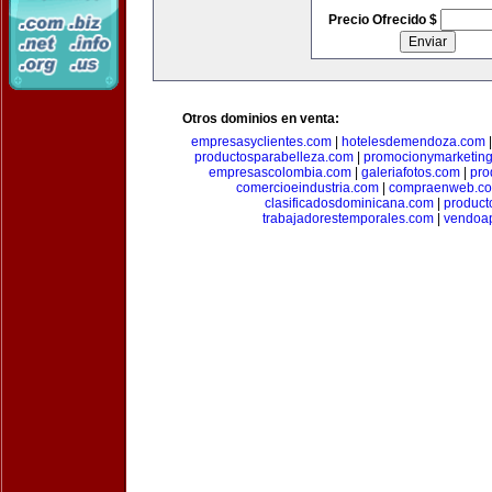
Precio Ofrecido $
Otros dominios en venta:
empresasyclientes.com
|
hotelesdemendoza.com
productosparabelleza.com
|
promocionymarketin
empresascolombia.com
|
galeriafotos.com
|
pro
comercioeindustria.com
|
compraenweb.c
clasificadosdominicana.com
|
product
trabajadorestemporales.com
|
vendoa