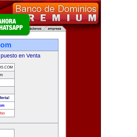
.com
 puesto en Venta
OS.COM
om
ferta!
com
tas