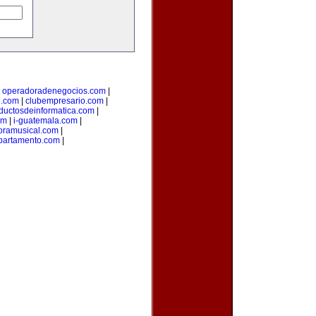
|
operadoradenegocios.com
|
g.com
|
clubempresario.com
|
ductosdeinformatica.com
|
om
|
i-guatemala.com
|
oramusical.com
|
partamento.com
|