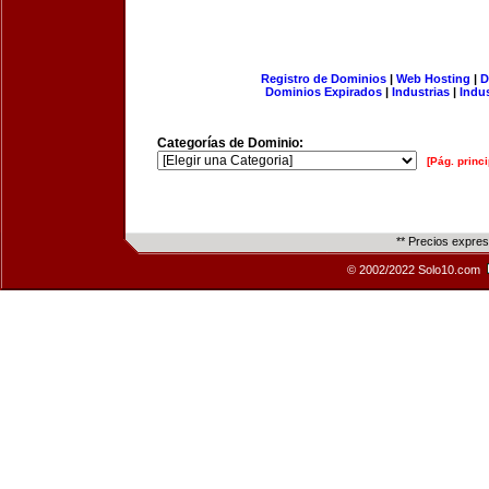
Registro de Dominios
|
Web Hosting
|
D
Dominios Expirados
|
Industrias
|
Indu
Categorías de Dominio:
[Pág. princi
** Precios expre
© 2002/2022 Solo10.com