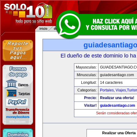
guiadesantiag
El dueño de este dominio lo ha
Mayusculas:
GUIADESANTIAGO.
Minusculas:
guiadesantiago.com
Longitud:
14 caracteres
Categorias:
Portales
,
Viajes,Turi
Precio:
Realizar una oferta!
Visitar!
guiadesantiago.com
Serán consideradas ofer
Realizar una Oferta