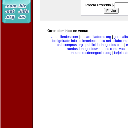
Precio Ofrecido $
Otros dominios en venta:
zonaclientes.com
|
desarrolladores.org
|
guiasalt
foreigntrade.info
|
microelectronica.net
|
clubcom
clubcompras.org
|
publicidadnegocios.com
|
e
ruedasdenegociosvirtuales.com
|
vacac
encuentrosdenegocios.org
|
tarjetas