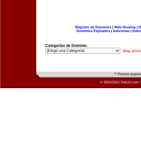
Registro de Dominios
|
Web Hosting
|
D
Dominios Expirados
|
Industrias
|
Indu
Categorías de Dominio:
[Pág. princi
** Precios expre
© 2002/2022 Solo10.com